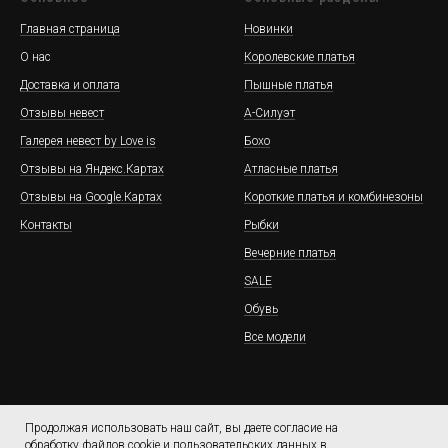
Главная страница
Новинки
О нас
Королевские платья
Доставка и оплата
Пышные платья
Отзывы невест
А-Силуэт
Галерея невест by Love is
Бохо
Отзывы на Яндекс.Картах
Атласные платья
Отзывы на Google.Картах
Короткие платья и комбинезоны
Контакты
Рыбки
Вечерние платья
SALE
Обувь
Все модели
Продолжая использовать наш сайт, вы даете согласие на
обработку файлов cookie и пользовательских данных в