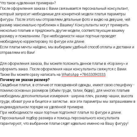
Что такое «удаленная примерка»?
После оформления заказа с Вами связывается персональный консультант,
который запросит необходимые для конкретной модели платья параметры
фигуры. После этого мы отправляем детальные фото и видео на девушке, чей
размер максимально приближен к Вашему! Консультанты могут примерить
несколько платьев и предложить другие модели, соответствующие вашему
размеру и пожеланиям. При необходимости наши портные проводят
необходимую корректировку по фигуре или длине.
Если платье мечты найдено, мы выбираем удобный способ оплаты и доставки и
отправляем его Вам!
Для оформления заказа, Вы можете положить данное платье в «Корзину» и
оформить заказ. После оформления наши консультанты свяжутся с Вами.
Также Вы можете сразу написать на
WhatsApp +78633090333
Почему не указан размер?
Свадебные платья, в отличие от повседневной одежды, имеют свою специфику -
помимо основных размеров (объём груди, талии, бёдер), для многих платьев
необходимы дополнительные измерения - ширина плеч, размер чашки, высота
груди, обхват руки в бицепсе и запястье.. все эти параметры мы запрашиваем в
индивидуальном порядке на уделённой примерке.
При необходимости наши портные подгоняют платья по фигуре и длине.
Персональный подбор размера и помощь персонального консультанта
гарантируют, что выбранное платье сядет идеально именно на Вашу фигуру!