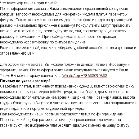
Что такое «удаленная примерка»?
После оформления заказа с Вами связывается персональный консультант,
который запросит необходимые для конкретной модели платья параметры
фигуры. После этого мы отправляем детальные фото и видео на девушке, чей
размер максимально приближен к Вашему! Консультанты могут примерить
несколько платьев и предложить другие модели, соответствующие вашему
размеру и пожеланиям. При необходимости наши портные проводят
необходимую корректировку по фигуре или длине.
Если платье мечты найдено, мы выбираем удобный способ оплаты и доставки и
отправляем его Вам!
Для оформления заказа, Вы можете положить данное платье в «Корзину» и
оформить заказ. После оформления наши консультанты свяжутся с Вами.
Также Вы можете сразу написать на
WhatsApp +78633090333
Почему не указан размер?
Свадебные платья, в отличие от повседневной одежды, имеют свою специфику -
помимо основных размеров (объём груди, талии, бёдер), для многих платьев
необходимы дополнительные измерения - ширина плеч, размер чашки, высота
груди, обхват руки в бицепсе и запястье.. все эти параметры мы запрашиваем в
индивидуальном порядке на уделённой примерке.
При необходимости наши портные подгоняют платья по фигуре и длине.
Персональный подбор размера и помощь персонального консультанта
гарантируют, что выбранное платье сядет идеально именно на Вашу фигуру!