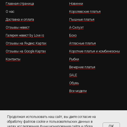
Главная страница
Новинки
О нас
Королевские платья
Доставка и оплата
Пышные платья
Отзывы невест
А-Силуэт
Галерея невест by Love is
Бохо
Отзывы на Яндекс.Картах
Атласные платья
Отзывы на Google.Картах
Короткие платья и комбинезоны
Контакты
Рыбки
Вечерние платья
SALE
Обувь
Все модели
Продолжая использовать наш сайт, вы даете согласие на
обработку файлов cookie и пользовательских данных в
OK
целях исследования функционирования сайта и сбора