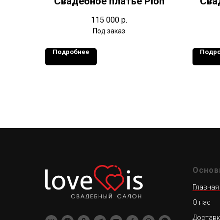
Свадебное платье Pion
Сва
115 000
р.
Подробнее
Подр
Основ
Главная
О нас
Доставк