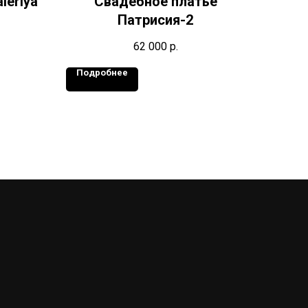
leriya
Свадебное платье
Патрисия-2
62 000
р.
Подробнее