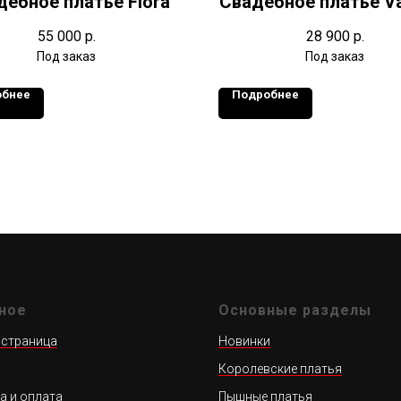
дебное платье Flora
Свадебное платье Va
55 000
р.
28 900
р.
обнее
Подробнее
ное
Основные разделы
 страница
Новинки
Королевские платья
а и оплата
Пышные платья