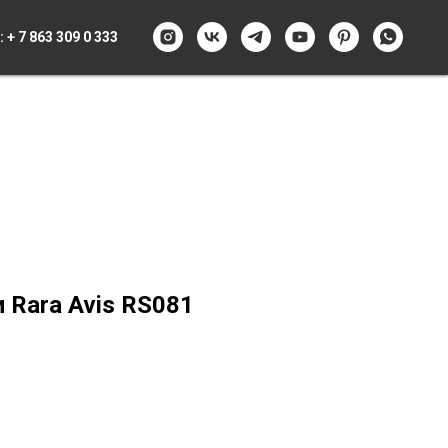
:
+ 7 863 309 0 333
 Rara Avis RS081