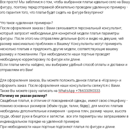
Все просто! Мы заботимся о том, чтобы выбранное платье идеально село на Вашу
фигуру, поэтому перед отправкой обязательно проводим удаленную примерку -
это гарантия того, что платье будет сидеть на фигуре безупречно!
Что такое «удаленная примерка»?
После оформления заказа с Вами связывается персональный консультант,
который запросит необходимые для конкретной модели платья параметры
фигуры. После этого мы отправляем детальные фото и видео на девушке, чей
размер максимально приближен к Вашему! Консультанты могут примерить
несколько платьев и предложить другие модели, соответствующие вашему
размеру и пожеланиям. При необходимости наши портные проводят
необходимую корректировку по фигуре или длине.
Если платье мечты найдено, мы выбираем удобный способ оплаты и доставки и
отправляем его Вам!
Для оформления заказа, Вы можете положить данное платье в «Корзину» и
оформить заказ. После оформления наши консультанты свяжутся с Вами.
Также Вы можете сразу написать на
WhatsApp +78633090333
Почему не указан размер?
Свадебные платья, в отличие от повседневной одежды, имеют свою специфику -
помимо основных размеров (объём груди, талии, бёдер), для многих платьев
необходимы дополнительные измерения - ширина плеч, размер чашки, высота
груди, обхват руки в бицепсе и запястье.. все эти параметры мы запрашиваем в
индивидуальном порядке на уделённой примерке.
При необходимости наши портные подгоняют платья по фигуре и длине.