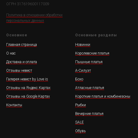
ОГРН 317619600117009
Политика в отношении обработки
персональных данных
Основное
Основные разделы
Главная страница
Новинки
О нас
Королевские платья
Доставка и оплата
Пышные платья
Отзывы невест
А-Силуэт
Галерея невест by Love is
Бохо
Отзывы на Яндекс.Картах
Атласные платья
Отзывы на Google.Картах
Короткие платья и комбинезоны
Контакты
Рыбки
Вечерние платья
SALE
Обувь