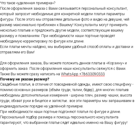
Что такое «удаленная примерка»?
После оформления заказа с Вами связывается персональный консультант,
который запросит необходимые для конкретной модели платья параметры
фигуры. После этого мы отправляем детальные фото и видео на девушке, чей
размер максимально приближен к Вашему! Консультанты могут примерить
несколько платьев и предложить другие модели, соответствующие вашему
размеру и пожеланиям. При необходимости наши портные проводят
необходимую корректировку по фигуре или длине.
Если платье мечты найдено, мы выбираем удобный способ оплаты и доставки и
отправляем его Вам!
Для оформления заказа, Вы можете положить данное платье в «Корзину» и
оформить заказ. После оформления наши консультанты свяжутся с Вами.
Также Вы можете сразу написать на
WhatsApp +78633090333
Почему не указан размер?
Свадебные платья, в отличие от повседневной одежды, имеют свою специфику -
помимо основных размеров (объём груди, талии, бёдер), для многих платьев
необходимы дополнительные измерения - ширина плеч, размер чашки, высота
груди, обхват руки в бицепсе и запястье.. все эти параметры мы запрашиваем в
индивидуальном порядке на уделённой примерке.
При необходимости наши портные подгоняют платья по фигуре и длине.
Персональный подбор размера и помощь персонального консультанта
гарантируют, что выбранное платье сядет идеально именно на Вашу фигуру!