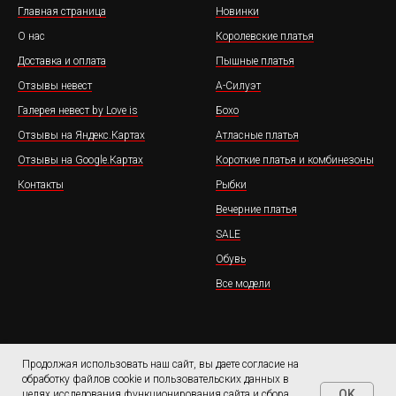
Главная страница
Новинки
О нас
Королевские платья
Доставка и оплата
Пышные платья
Отзывы невест
А-Силуэт
Галерея невест by Love is
Бохо
Отзывы на Яндекс.Картах
Атласные платья
Отзывы на Google.Картах
Короткие платья и комбинезоны
Контакты
Рыбки
Вечерние платья
SALE
Обувь
Все модели
Продолжая использовать наш сайт, вы даете согласие на
обработку файлов cookie и пользовательских данных в
OK
целях исследования функционирования сайта и сбора