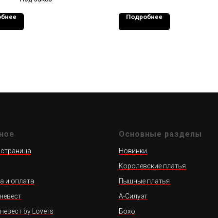
обнее
Подробнее
ное
Основные разделы
 страница
Новинки
Королевские платья
а и оплата
Пышные платья
невест
А-Силуэт
невест by Love is
Бохо