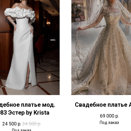
дебное платье мод.
Свадебное платье 
83 Эстер by Krista
69 000
р.
24 500
р.
34 500
р.