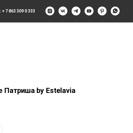
:
+ 7 863 309 0 333
 Патриша by Estelavia