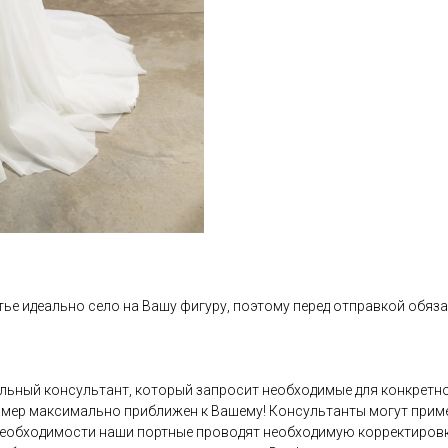
ье идеально село на Вашу фигуру, поэтому перед отправкой обяза
льный консультант, который запросит необходимые для конкретно
азмер максимально приближен к Вашему! Консультанты могут приме
еобходимости наши портные проводят необходимую корректировку