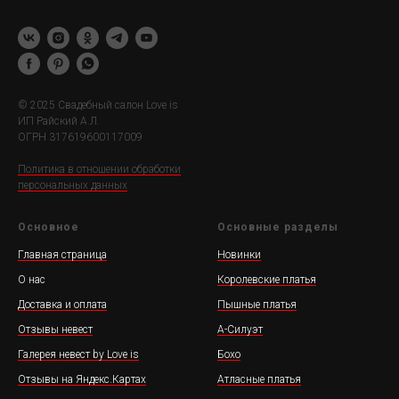
© 2025 Свадебный салон Love is
ИП Райский А.Л.
ОГРН 317619600117009
Политика в отношении обработки
персональных данных
Основное
Основные разделы
Главная страница
Новинки
О нас
Королевские платья
Доставка и оплата
Пышные платья
Отзывы невест
А-Силуэт
Галерея невест by Love is
Бохо
Отзывы на Яндекс.Картах
Атласные платья