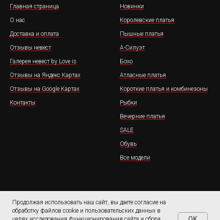
Главная страница
Новинки
О нас
Королевские платья
Доставка и оплата
Пышные платья
Отзывы невест
А-Силуэт
Галерея невест by Love is
Бохо
Отзывы на Яндекс.Картах
Атласные платья
Отзывы на Google.Картах
Короткие платья и комбинезоны
Контакты
Рыбки
Вечерние платья
SALE
Обувь
Все модели
Продолжая использовать наш сайт, вы даете согласие на
обработку файлов cookie и пользовательских данных в
OK
целях исследования функционирования сайта и сбора