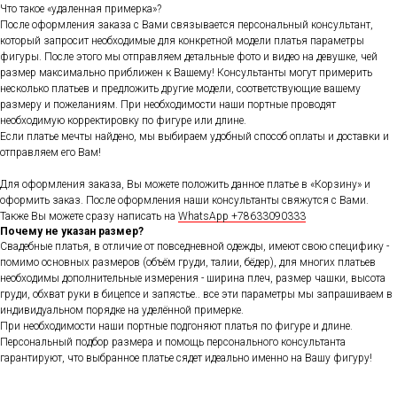
Что такое «удаленная примерка»?
После оформления заказа с Вами связывается персональный консультант,
который запросит необходимые для конкретной модели платья параметры
фигуры. После этого мы отправляем детальные фото и видео на девушке, чей
размер максимально приближен к Вашему! Консультанты могут примерить
несколько платьев и предложить другие модели, соответствующие вашему
размеру и пожеланиям. При необходимости наши портные проводят
необходимую корректировку по фигуре или длине.
Если платье мечты найдено, мы выбираем удобный способ оплаты и доставки и
отправляем его Вам!
Для оформления заказа, Вы можете положить данное платье в «Корзину» и
оформить заказ. После оформления наши консультанты свяжутся с Вами.
Также Вы можете сразу написать на
WhatsApp +78633090333
Почему не указан размер?
Свадебные платья, в отличие от повседневной одежды, имеют свою специфику -
помимо основных размеров (объём груди, талии, бёдер), для многих платьев
необходимы дополнительные измерения - ширина плеч, размер чашки, высота
груди, обхват руки в бицепсе и запястье.. все эти параметры мы запрашиваем в
индивидуальном порядке на уделённой примерке.
При необходимости наши портные подгоняют платья по фигуре и длине.
Персональный подбор размера и помощь персонального консультанта
гарантируют, что выбранное платье сядет идеально именно на Вашу фигуру!