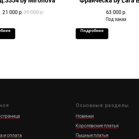
д.3354 by Mironova
Франческа by Lara B
21 000
р.
35 000
р.
63 000
р.
обнее
Подробнее
ное
Основные разделы
 страница
Новинки
Королевские платья
а и оплата
Пышные платья