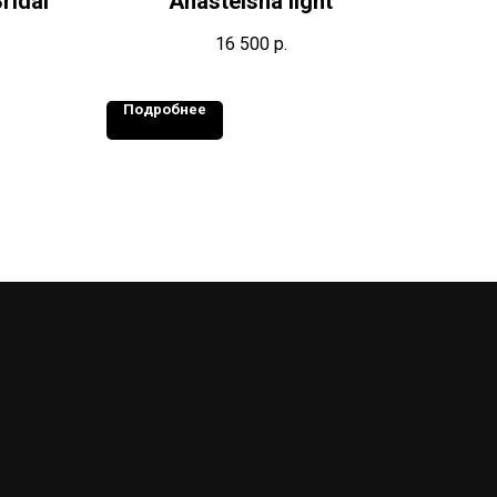
ridal
Anasteisha light
16 500
р.
Подробнее