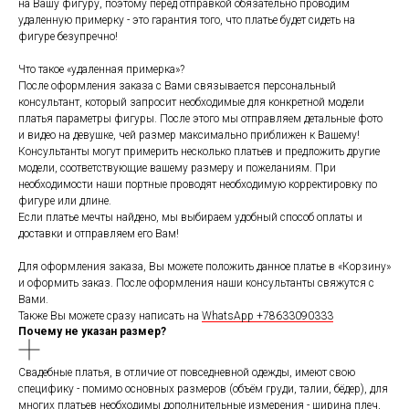
на Вашу фигуру, поэтому перед отправкой обязательно проводим
удаленную примерку - это гарантия того, что платье будет сидеть на
фигуре безупречно!
Что такое «удаленная примерка»?
После оформления заказа с Вами связывается персональный
консультант, который запросит необходимые для конкретной модели
платья параметры фигуры. После этого мы отправляем детальные фото
и видео на девушке, чей размер максимально приближен к Вашему!
Консультанты могут примерить несколько платьев и предложить другие
модели, соответствующие вашему размеру и пожеланиям. При
необходимости наши портные проводят необходимую корректировку по
фигуре или длине.
Если платье мечты найдено, мы выбираем удобный способ оплаты и
доставки и отправляем его Вам!
Для оформления заказа, Вы можете положить данное платье в «Корзину»
и оформить заказ. После оформления наши консультанты свяжутся с
Вами.
Также Вы можете сразу написать на
WhatsApp +78633090333
Почему не указан размер?
Свадебные платья, в отличие от повседневной одежды, имеют свою
специфику - помимо основных размеров (объём груди, талии, бёдер), для
многих платьев необходимы дополнительные измерения - ширина плеч,