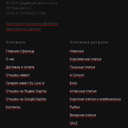
© 2025 Свадебный салон Love is
ИП Райский А.Л.
ОГРН 317619600117009
Политика в отношении обработки
персональных данных
Основное
Основные разделы
Главная страница
Новинки
О нас
Королевские платья
Доставка и оплата
Пышные платья
Отзывы невест
А-Силуэт
Галерея невест by Love is
Бохо
Отзывы на Яндекс.Картах
Атласные платья
Отзывы на Google.Картах
Короткие платья и комбинезоны
Контакты
Рыбки
Вечерние платья
SALE