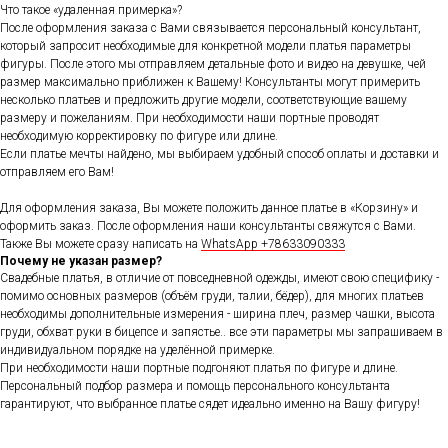
Что такое «удаленная примерка»?
После оформления заказа с Вами связывается персональный консультант,
который запросит необходимые для конкретной модели платья параметры
фигуры. После этого мы отправляем детальные фото и видео на девушке, чей
размер максимально приближен к Вашему! Консультанты могут примерить
несколько платьев и предложить другие модели, соответствующие вашему
размеру и пожеланиям. При необходимости наши портные проводят
необходимую корректировку по фигуре или длине.
Если платье мечты найдено, мы выбираем удобный способ оплаты и доставки и
отправляем его Вам!
Для оформления заказа, Вы можете положить данное платье в «Корзину» и
оформить заказ. После оформления наши консультанты свяжутся с Вами.
Также Вы можете сразу написать на
WhatsApp +78633090333
Почему не указан размер?
Свадебные платья, в отличие от повседневной одежды, имеют свою специфику -
помимо основных размеров (объём груди, талии, бёдер), для многих платьев
необходимы дополнительные измерения - ширина плеч, размер чашки, высота
груди, обхват руки в бицепсе и запястье.. все эти параметры мы запрашиваем в
индивидуальном порядке на уделённой примерке.
При необходимости наши портные подгоняют платья по фигуре и длине.
Персональный подбор размера и помощь персонального консультанта
гарантируют, что выбранное платье сядет идеально именно на Вашу фигуру!