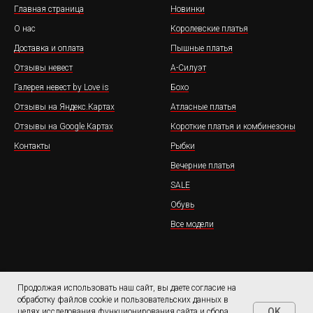
Главная страница
Новинки
О нас
Королевские платья
Доставка и оплата
Пышные платья
Отзывы невест
А-Силуэт
Галерея невест by Love is
Бохо
Отзывы на Яндекс.Картах
Атласные платья
Отзывы на Google.Картах
Короткие платья и комбинезоны
Контакты
Рыбки
Вечерние платья
SALE
Обувь
Все модели
Продолжая использовать наш сайт, вы даете согласие на
обработку файлов cookie и пользовательских данных в
OK
целях исследования функционирования сайта и сбора