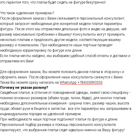
это гарантия того, что платье будет сидеть на фигуре безупречно!
Что такое «удаленная примерка»?
После оформления заказа с Вами связывается персональный консультант,
который запросит необходимые для конкретной модели платья параметры
фигуры. После этого мы отправляем детальные фото и видео на девушке, чей
размер максимально приближен к Вашему! Консультанты могут примерить
несколько платьев и предложить другие модели, соответствующие вашему
размеру и пожеланиям. При необходимости наши портные проводят
необходимую корректировку по фигуре или длине.
Если платье мечты найдено, мы выбираем удобный способ оплаты и доставки и
отправляем его Вам!
Для оформления заказа, Вы можете положить данное платье в «Корзину» и
оформить заказ. После оформления наши консультанты свяжутся с Вами.
Также Вы можете сразу написать на
WhatsApp +78633090333
Почему не указан размер?
Свадебные платья, в отличие от повседневной одежды, имеют свою специфику -
помимо основных размеров (объём груди, талии, бёдер), для многих платьев
необходимы дополнительные измерения - ширина плеч, размер чашки, высота
груди, обхват руки в бицепсе и запястье.. все эти параметры мы запрашиваем в
индивидуальном порядке на уделённой примерке.
При необходимости наши портные подгоняют платья по фигуре и длине.
Персональный подбор размера и помощь персонального консультанта
гарантируют, что выбранное платье сядет идеально именно на Вашу фигуру!