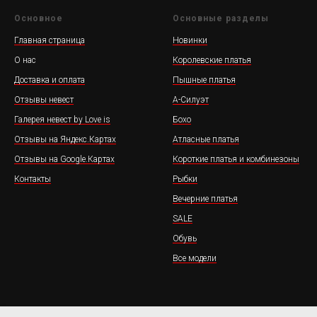
Основное
Основные разделы
Главная страница
Новинки
О нас
Королевские платья
Доставка и оплата
Пышные платья
Отзывы невест
А-Силуэт
Галерея невест by Love is
Бохо
Отзывы на Яндекс.Картах
Атласные платья
Отзывы на Google.Картах
Короткие платья и комбинезоны
Контакты
Рыбки
Вечерние платья
SALE
Обувь
Все модели