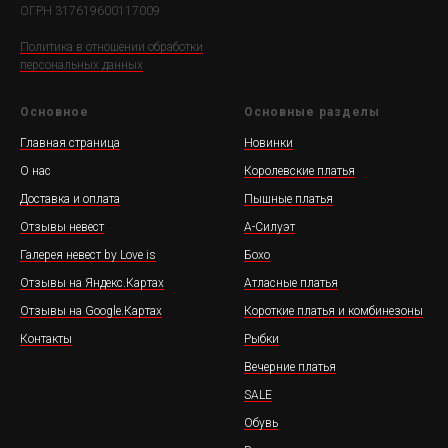
ОГРН 317619600117009
Политика в отношении обработки
персональных данных
Основное
Основные разделы
Главная страница
Новинки
О нас
Королевские платья
Доставка и оплата
Пышные платья
Отзывы невест
А-Силуэт
Галерея невест by Love is
Бохо
Отзывы на Яндекс.Картах
Атласные платья
Отзывы на Google.Картах
Короткие платья и комбинезоны
Контакты
Рыбки
Вечерние платья
SALE
Обувь